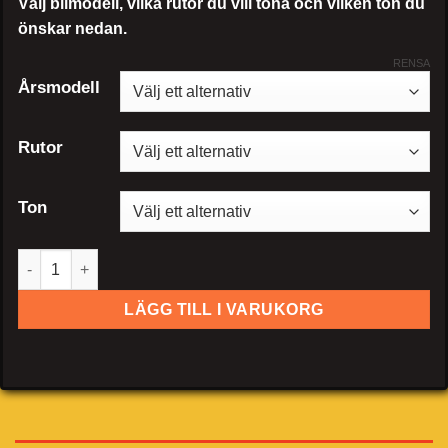
Välj bilmodell, vilka rutor du vill tona och vilken ton du
önskar nedan.
RENSA
Årsmodell
Rutor
Ton
Volkswagen Tiguan LTD mängd
LÄGG TILL I VARUKORG