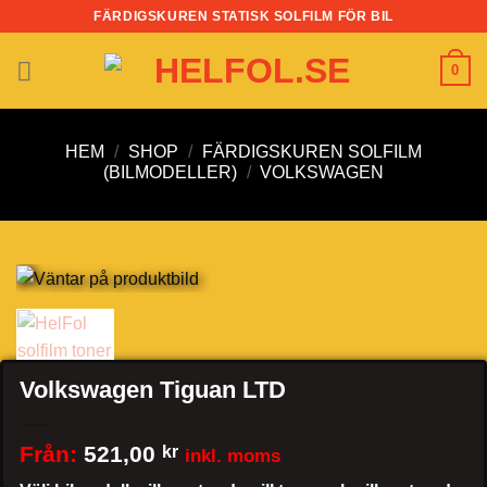
Skip
FÄRDIGSKUREN STATISK SOLFILM FÖR BIL
to
content
0
HEM
/
SHOP
/
FÄRDIGSKUREN SOLFILM
(BILMODELLER)
/
VOLKSWAGEN
Volkswagen Tiguan LTD
Från:
521,00
kr
inkl. moms