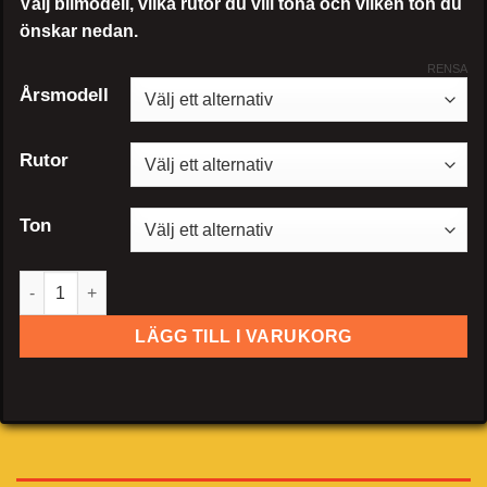
Välj bilmodell, vilka rutor du vill tona och vilken ton du
önskar nedan.
RENSA
Årsmodell
Rutor
Ton
Volkswagen Touareg mängd
LÄGG TILL I VARUKORG