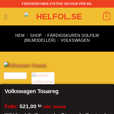
Skip
FÄRDIGSKUREN STATISK SOLFILM FÖR BIL
to
content
0
HEM
/
SHOP
/
FÄRDIGSKUREN SOLFILM
(BILMODELLER)
/
VOLKSWAGEN
Volkswagen Touareg
Från:
521,00
kr
inkl. moms