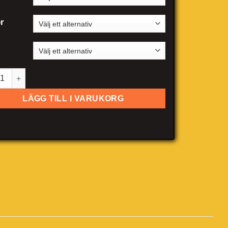
r
vo S40 sedan mängd
LÄGG TILL I VARUKORG