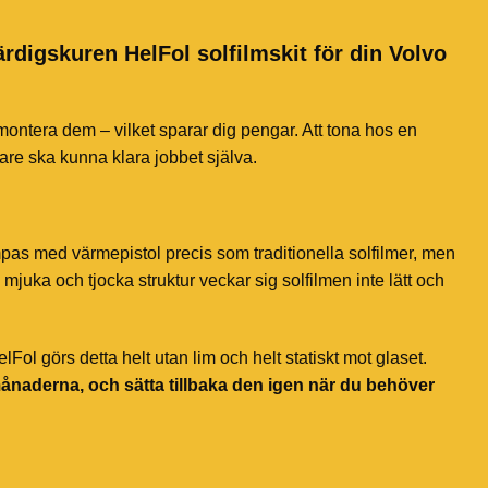
ärdigskuren HelFol solfilmskit för din Volvo
 montera dem – vilket sparar dig pengar. Att tona hos en
jare ska kunna klara jobbet själva.
mpas med värmepistol precis som traditionella solfilmer, men
mjuka och tjocka struktur veckar sig solfilmen inte lätt och
ol görs detta helt utan lim och helt statiskt mot glaset.
månaderna, och sätta tillbaka den igen när du behöver