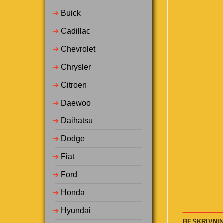
➔
Buick
➔
Cadillac
➔
Chevrolet
➔
Chrysler
➔
Citroen
➔
Daewoo
➔
Daihatsu
➔
Dodge
➔
Fiat
➔
Ford
➔
Honda
➔
Hyundai
BESKRIVNI