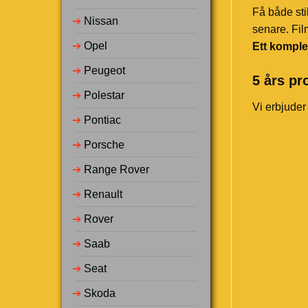
Få både sti
➔
Nissan
senare. Fil
➔
Opel
Ett komple
➔
Peugeot
5 års pr
➔
Polestar
Vi erbjuder
➔
Pontiac
➔
Porsche
➔
Range Rover
➔
Renault
➔
Rover
➔
Saab
➔
Seat
➔
Skoda