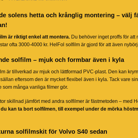
de solens hetta och krånglig montering – välj f
an!
ilm är riktigt enkel att montera.
Du behöver inget proffs för att
star ofta 3000-4000 kr. HelFol solfilm är gjord för att även nybör
de solfilm – mjuk och formbar även i kyla
ilm är tillverkad av mjuk och lättformad PVC-plast. Den kan kry
sällan eftersom den är mycket flexibel även i kyla. Tack vare sin 
te som många vanliga filmer gör.
or skillnad jämfört med andra solfilmer är fästmetoden – med HelF
t du kan ta bort solfilmen, till exempel under de mörka höst
urna solfilmskit för Volvo S40 sedan