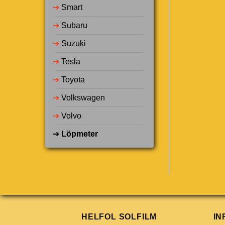
➔
Smart
➔
Subaru
➔
Suzuki
➔
Tesla
➔
Toyota
➔
Volkswagen
➔
Volvo
➔
Löpmeter
HELFOL SOLFILM
IN