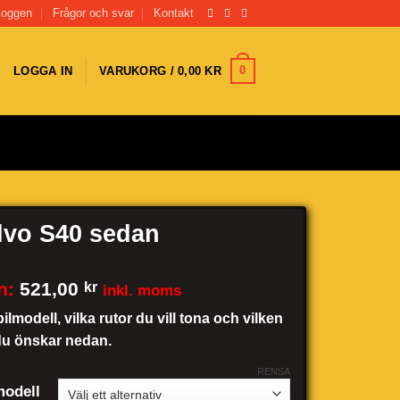
loggen
Frågor och svar
Kontakt
0
LOGGA IN
VARUKORG /
0,00
KR
lvo S40 sedan
n:
521,00
kr
inkl. moms
bilmodell, vilka rutor du vill tona och vilken
du önskar nedan.
RENSA
odell