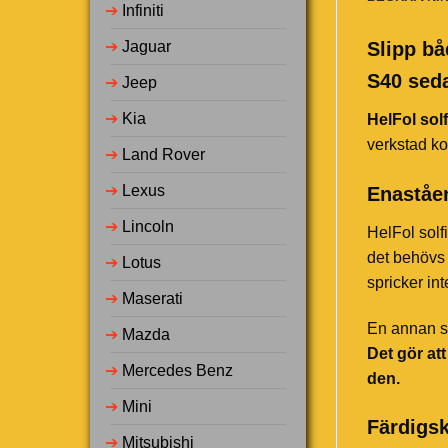
➔
Infiniti
➔
Jaguar
Slipp bå
S40 sed
➔
Jeep
➔
Kia
HelFol solf
verkstad ko
➔
Land Rover
➔
Lexus
Enaståen
➔
Lincoln
HelFol solf
det behövs 
➔
Lotus
spricker in
➔
Maserati
En annan st
➔
Mazda
Det gör at
➔
Mercedes Benz
den.
➔
Mini
Färdigsk
➔
Mitsubishi