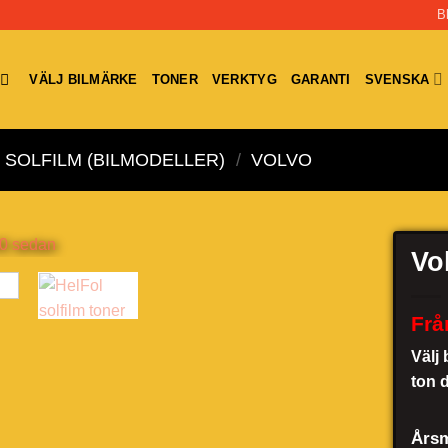
B
VÄLJ BILMÄRKE
TONER
VERKTYG
GARANTI
SVENSKA
SOLFILM (BILMODELLER)
/
VOLVO
Vo
Frå
Välj 
ton 
Årsm