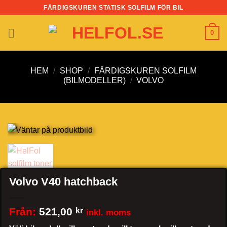
Skip
FÄRDIGSKUREN STATISK SOLFILM FÖR BIL
to
content
0
HEM
/
SHOP
/
FÄRDIGSKUREN SOLFILM
(BILMODELLER)
/
VOLVO
Volvo V40 hatchback
Från:
521,00
kr
inkl. moms