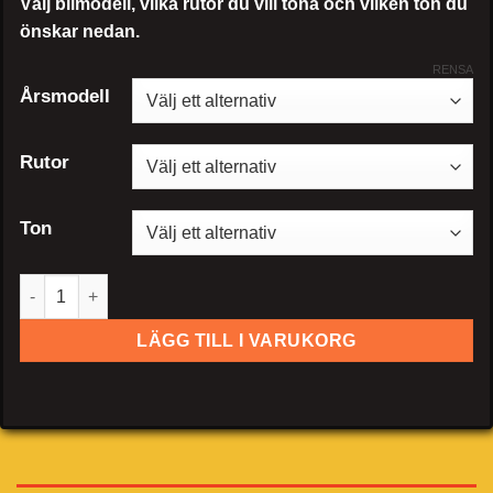
Välj bilmodell, vilka rutor du vill tona och vilken ton du
önskar nedan.
RENSA
Årsmodell
Rutor
Ton
Volvo V40 hatchback mängd
LÄGG TILL I VARUKORG