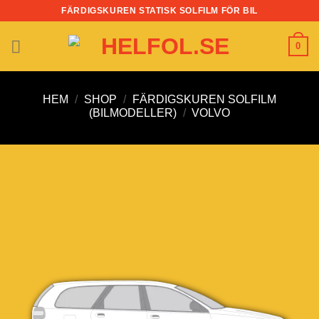
Skip
FÄRDIGSKUREN STATISK SOLFILM FÖR BIL
to
content
0
HEM
/
SHOP
/
FÄRDIGSKUREN SOLFILM
(BILMODELLER)
/
VOLVO