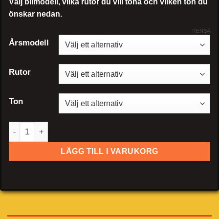
Välj bilmodell, vilka rutor du vill tona och vilken ton du
önskar nedan.
RENSA
Årsmodell
Rutor
Ton
Chrysler 300C kombi mängd
LÄGG TILL I VARUKORG