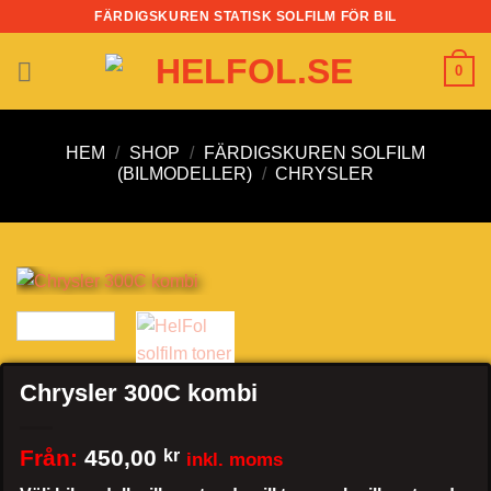
Skip
FÄRDIGSKUREN STATISK SOLFILM FÖR BIL
to
content
0
HEM
/
SHOP
/
FÄRDIGSKUREN SOLFILM
(BILMODELLER)
/
CHRYSLER
Chrysler 300C kombi
Från:
450,00
kr
inkl. moms