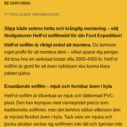
BESKRIVNING
YTTERLIGARE INFORMATION
Slipp både solens hetta och krånglig montering – välj
färdigskuren HelFol solfilmskit för din Ford Expedition!
HelFol solfilm är riktigt enkel att montera.
Du behöver
inget proffs för att montera dem – vilket sparar dig pengar.
Att tona hos en verkstad kostar ofta 3000-4000 kr. HelFol
solfilm är gjord för att även nybörjare ska kunna klara
jobbet själva.
Enastående solfilm – mjuk och formbar även i kyla
HelFol solfilm är tillverkad av mjuk och lättformad PVC-
plast. Den kan krympas med värmepistol precis som
traditionella solfilmer, men det behövs sällan eftersom den
är mycket flexibel även i kyla. Tack vare sin mjuka och
tjocka struktur veckar sig solfilmen inte lätt och spricker inte