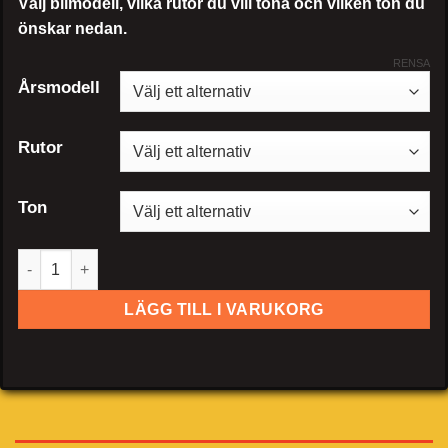
Välj bilmodell, vilka rutor du vill tona och vilken ton du
önskar nedan.
RENSA
Årsmodell
Rutor
Ton
Ford Expedition mängd
LÄGG TILL I VARUKORG