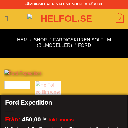
Skip
FÄRDIGSKUREN STATISK SOLFILM FÖR BIL
to
content
0
HEM
/
SHOP
/
FÄRDIGSKUREN SOLFILM
(BILMODELLER)
/
FORD
Ford Expedition
Från:
450,00
kr
inkl. moms