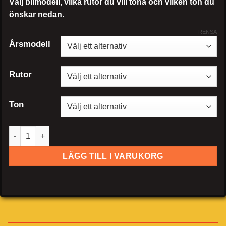
Välj bilmodell, vilka rutor du vill tona och vilken ton du
önskar nedan.
RENSA
Årsmodell
Rutor
Ton
Saab 9-5 kombi mängd
LÄGG TILL I VARUKORG