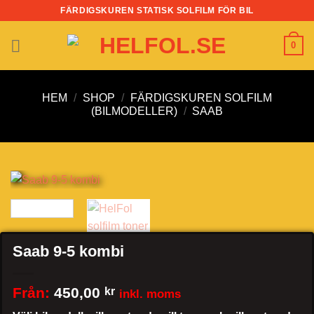
Skip
FÄRDIGSKUREN STATISK SOLFILM FÖR BIL
to
content
0
HEM
/
SHOP
/
FÄRDIGSKUREN SOLFILM
(BILMODELLER)
/
SAAB
Saab 9-5 kombi
Från:
450,00
kr
inkl. moms