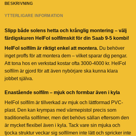
BESKRIVNING
YTTERLIGARE INFORMATION
Slipp både solens hetta och krånglig montering – välj
färdigskuren HelFol solfilmskit för din Saab 9-5 kombi!
HelFol solfilm är riktigt enkel att montera.
Du behöver
inget proffs för att montera dem – vilket sparar dig pengar.
Att tona hos en verkstad kostar ofta 3000-4000 kr. HelFol
solfilm är gjord för att även nybörjare ska kunna klara
jobbet själva.
Enastående solfilm – mjuk och formbar även i kyla
HelFol solfilm är tillverkad av mjuk och lättformad PVC-
plast. Den kan krympas med värmepistol precis som
traditionella solfilmer, men det behövs sällan eftersom den
är mycket flexibel även i kyla. Tack vare sin mjuka och
tjocka struktur veckar sig solfilmen inte lätt och spricker inte