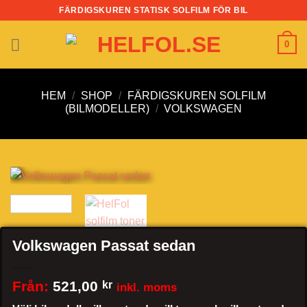
Skip
FÄRDIGSKUREN STATISK SOLFILM FÖR BIL
to
content
0
HEM
/
SHOP
/
FÄRDIGSKUREN SOLFILM
(BILMODELLER)
/
VOLKSWAGEN
Volkswagen Passat sedan
Från:
521,00
kr
inkl. moms