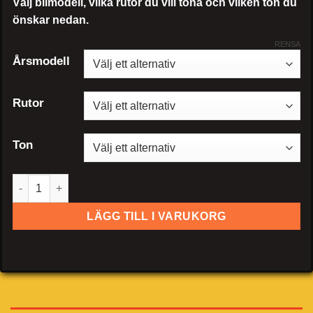
Välj bilmodell, vilka rutor du vill tona och vilken ton du
önskar nedan.
RENSA
Årsmodell
Rutor
Ton
Volkswagen Passat sedan mängd
LÄGG TILL I VARUKORG